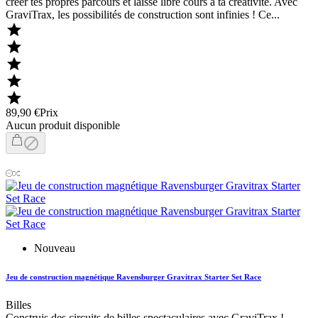
créer tes propres parcours et laisse libre cours à ta créativité. Avec
GraviTrax, les possibilités de construction sont infinies ! Ce...





89,90 €
Prix
Aucun produit disponible

Nouveau
Jeu de construction magnétique Ravensburger Gravitrax Starter Set Race
Billes
Construis des circuits de billes spectaculaires avec GraviTrax !