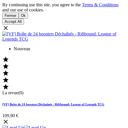
By continuing use this site, you agree to the
Terms & Conditions
and our use of cookies.
Fermer
Ok
Accept All

Nouveau





La revue(0)
[VF] Boîte de 24 boosters Déchaînés - Riftbound: League of Legends TCG
109,90 €
