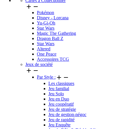
Cartes a Collectionner


Pokémon
Disney - Lorcana
Yu-Gi-Oh
Star Wars
Magic The Gathering
Dragon Ball Z
Star Wars
Altered
One Peace
Accessoires TCG
Jeux de société




Par Style :
Les classiques
Jeu familial
Jeu Solo
Jeu en Duo
Jeu coopératif
Jeu de stratégie
Jeu de gestion-négoc
Jeu de rapidité
Jeu Enquête