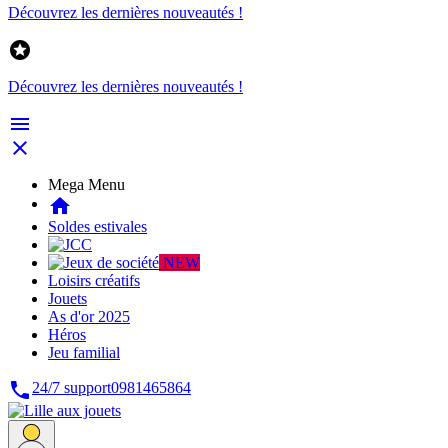
Découvrez les dernières nouveautés !

Découvrez les dernières nouveautés !


Mega Menu
home
Soldes estivales
NEW
Loisirs créatifs
Jouets
As d'or 2025
Héros
Jeu familial

24/7 support
0981465864