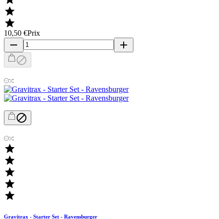


10,50 €
Prix
remove
add







Gravitrax - Starter Set - Ravensburger