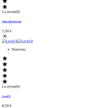


La revue(0)
Adorable licorne
5,50 €

Nouveau





La revue(0)
Level 8
8,50 €