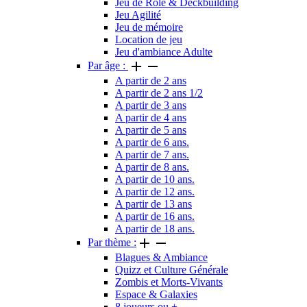
Jeu de Rôle & Déckbuilding
Jeu Agilité
Jeu de mémoire
Location de jeu
Jeu d'ambiance Adulte


Par âge :
A partir de 2 ans
A partir de 2 ans 1/2
A partir de 3 ans
A partir de 4 ans
A partir de 5 ans
A partir de 6 ans.
A partir de 7 ans.
A partir de 8 ans.
A partir de 10 ans.
A partir de 12 ans.
A partir de 13 ans
A partir de 16 ans.
A partir de 18 ans.


Par thème :
Blagues & Ambiance
Quizz et Culture Générale
Zombis et Morts-Vivants
Espace & Galaxies
8 joueurs ou +