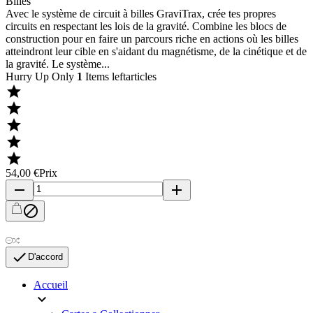
Billes
Avec le système de circuit à billes GraviTrax, crée tes propres
circuits en respectant les lois de la gravité. Combine les blocs de
construction pour en faire un parcours riche en actions où les billes
atteindront leur cible en s'aidant du magnétisme, de la cinétique et de
la gravité. Le système...
Hurry Up Only
1
Items leftarticles





54,00 €
Prix
remove
add


D'accord
Accueil
