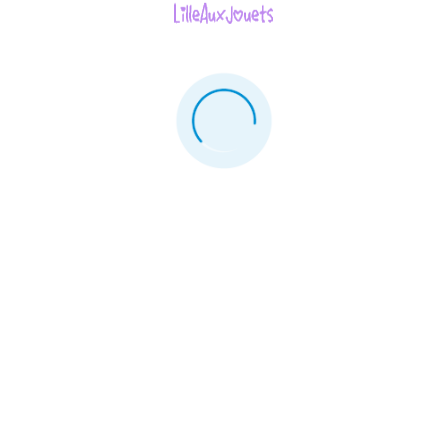
Nouveau
Nouveau










H.M.S. Victory -
Maquette Bateau
Revell - 4544 -
Maquette Avion -
27,00 €
Space Shuttle
Atlantis
12,50 €
Nouveau
Nouveau







HAWKER HARRIER GR
MK.1





18,50 €
AVION HORTEN GO229
A 1/48 - REVELL 03859
MAQUETTE
25,00 €