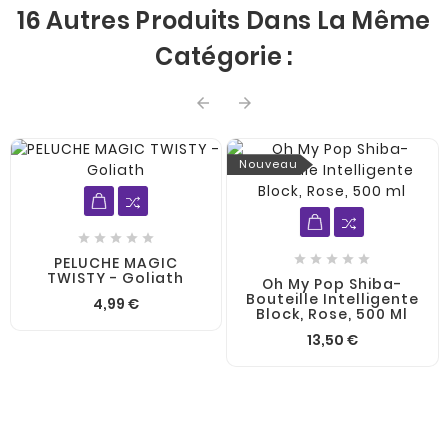
16 Autres Produits Dans La Même
Catégorie :


Nouveau










PELUCHE MAGIC
TWISTY - Goliath
Oh My Pop Shiba-
Bouteille Intelligente
4,99 €
Block, Rose, 500 Ml
13,50 €