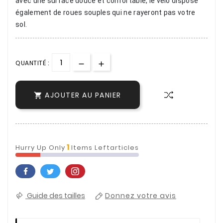
avec une surface douce et confortable, le vélo dispose
également de roues souples qui ne rayeront pas votre
sol.
QUANTITÉ :
AJOUTER AU PANIER

1
Hurry Up Only
Items Leftarticles
Guide des tailles
Donnez votre avis