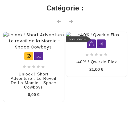
Catégorie :


Nouveau






-40% ! Qwirkle Flex





21,00 €
Unlock ! Short
Adventure : Le Reveil
De La Momie - Space
Cowboys
6,00 €