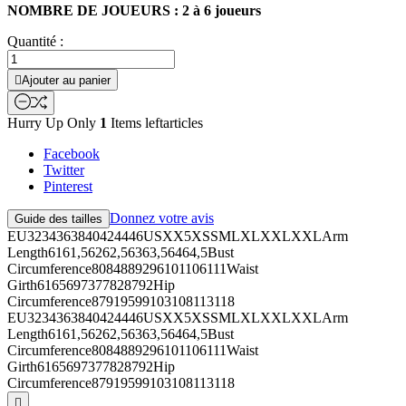
NOMBRE DE JOUEURS : 2 à 6 joueurs
Quantité :

Ajouter au panier
Hurry Up Only
1
Items leftarticles
Facebook
Twitter
Pinterest
Donnez votre avis
Guide des tailles
EU3234363840424446USXX5XSSMLXLXXLXXLArm
Length6161,56262,56363,56464,5Bust
Circumference8084889296101106111Waist
Girth6165697377828792Hip
Circumference87919599103108113118
EU3234363840424446USXX5XSSMLXLXXLXXLArm
Length6161,56262,56363,56464,5Bust
Circumference8084889296101106111Waist
Girth6165697377828792Hip
Circumference87919599103108113118
