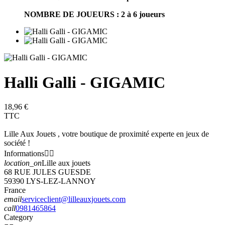
NOMBRE DE JOUEURS : 2 à 6 joueurs
Halli Galli - GIGAMIC
18,96 €
TTC
Lille Aux Jouets , votre boutique de proximité experte en jeux de
société !
Informations


location_on
Lille aux jouets
68 RUE JULES GUESDE
59390 LYS-LEZ-LANNOY
France
email
serviceclient@lilleauxjouets.com
call
0981465864
Category