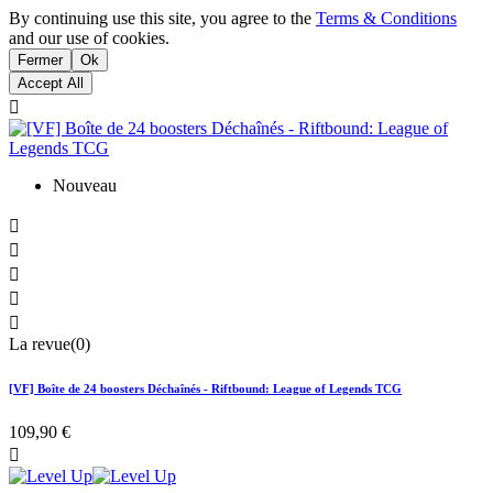
By continuing use this site, you agree to the
Terms & Conditions
and our use of cookies.
Fermer
Ok
Accept All

Nouveau





La revue(0)
[VF] Boîte de 24 boosters Déchaînés - Riftbound: League of Legends TCG
109,90 €
