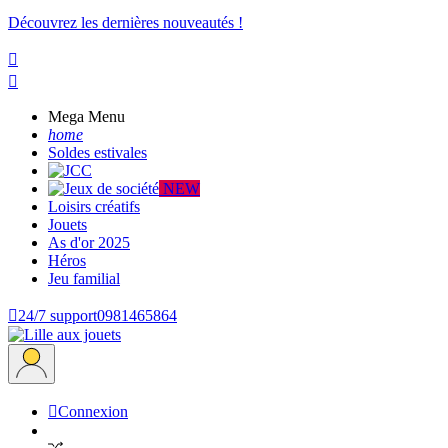
Découvrez les dernières nouveautés !


Mega Menu
home
Soldes estivales
NEW
Loisirs créatifs
Jouets
As d'or 2025
Héros
Jeu familial

24/7 support
0981465864

Connexion