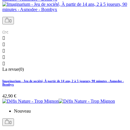






La revue(0)
Imaginarium - Jeu de société, À partir de 14 ans, 2 à 5 joueurs, 90 minutes - Asmodee -
Bombyx
42,90 €
Nouveau
