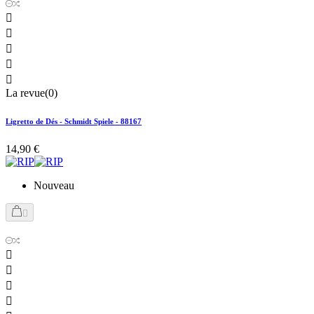





La revue(0)
Ligretto de Dés - Schmidt Spiele - 88167
14,90 €
Nouveau




