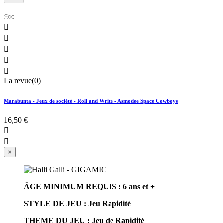





La revue(0)
Marabunta - Jeux de société - Roll and Write - Asmodee Space Cowboys
16,50 €


×
ÂGE MINIMUM REQUIS : 6 ans et +
STYLE DE JEU :
Jeu Rapidité
THEME DU JEU :
Jeu de Rapidité