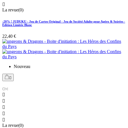

La revue(0)
-20% ! JUDUKU - Jeu de Cartes Original - Jeu de Société Adulte pour Apéro & Soirées -
Edition Limitée Blanc
22,40 €
Nouveau






La revue(0)