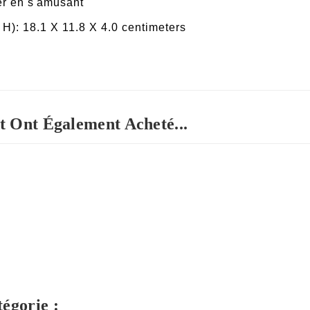
er en s'amusant
x H): 18.1 X 11.8 X 4.0 centimeters
t Ont Également Acheté...
égorie :