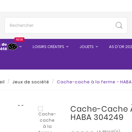
NEW
LOISIRS CRÉATIFS
JOUETS
AS D'OR 20
il
Jeux de société
Cache-cache à la ferme - HAB

Cache-Cache À
HABA 304249
LA REVUE(0)