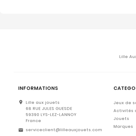
Lille A
INFORMATIONS
CATEGO
location_on
Lille aux jouets
Jeux de s
68 RUE JULES GUESDE
Activités 
59390 LYS-LEZ-LANNOY
Jouets
France
Marques
serviceclient@lilleauxjouets.com
email