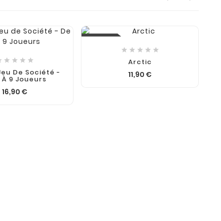
Nouveau
No










Arctic
Jeu De Société -
11,90 €
 À 9 Joueurs
16,90 €
J