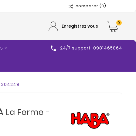
comparer
(0)
0
Enregistrez vous

24/7 support
0981465864
25
A 304249
 La Ferme -