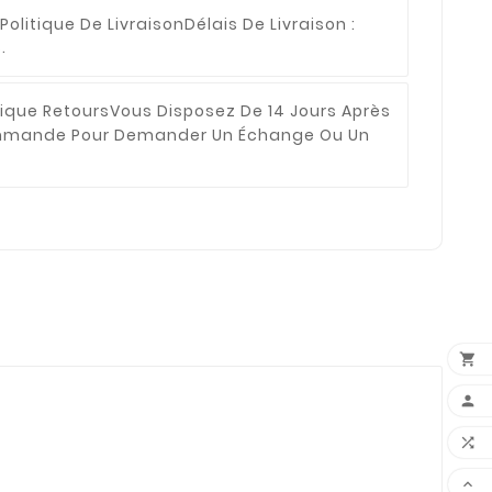
Politique De Livraison
Délais De Livraison :
.
tique Retours
Vous Disposez De 14 Jours Après
ommande Pour Demander Un Échange Ou Un



