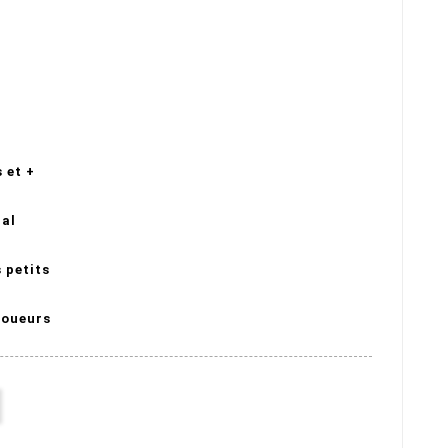
 et +
ial
 petits
joueurs