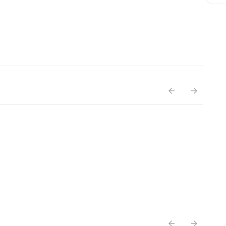



