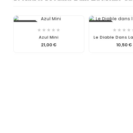
Nouveau
Nouveau









Azul Mini
Le Diable Dans La
21,00 €
10,50 €