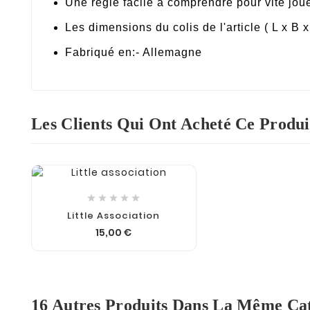
Une règle facile à comprendre pour vite jou
Les dimensions du colis de l'article ( L x B 
Fabriqué en:- Allemagne
Les Clients Qui Ont Acheté Ce Produi





Little Association
15,00 €
16 Autres Produits Dans La Même Cat