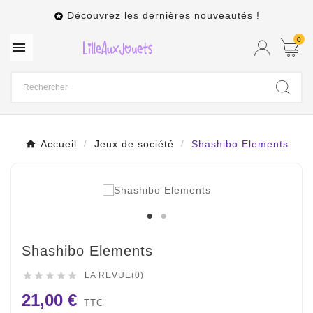
Découvrez les dernières nouveautés !

0

Accueil
Jeux de société
Shashibo Elements
Shashibo Elements





LA REVUE(0)
21,00 €
TTC