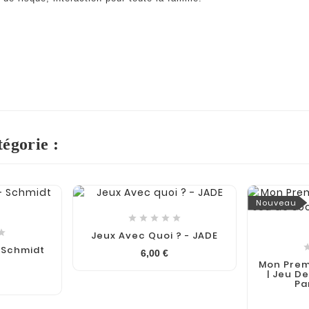
égorie :
Nouveau






Jeux Avec Quoi ? - JADE
- Schmidt
6,00 €
Mon Prem
| Jeu De
Pa