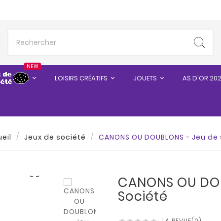
NEW
LOISIRS CRÉATIFS
JOUETS
AS D'OR 20
eil
Jeux de société
CANONS OU DOUBLONS - Jeu de 

CANONS OU DOU
Société
LA REVUE(0)