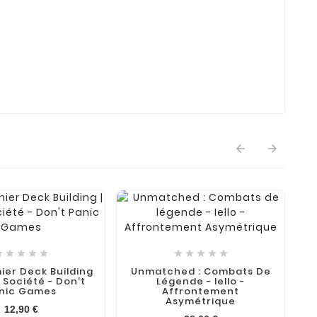













ier Deck Building
Unmatched : Combats De
 Société - Don't
Légende - Iello -
nic Games
Affrontement
Asymétrique
12,90 €