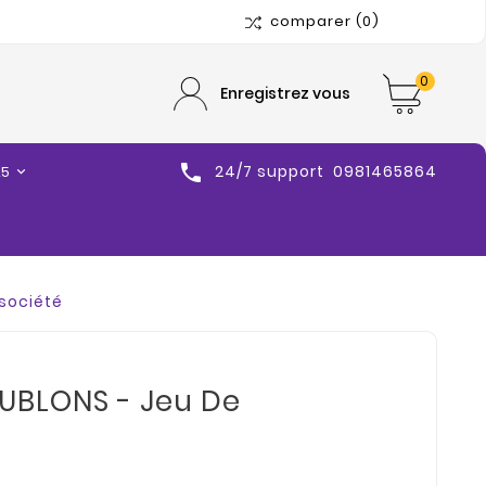
comparer
(0)
0
Enregistrez vous

24/7 support
0981465864
25
société
BLONS - Jeu De