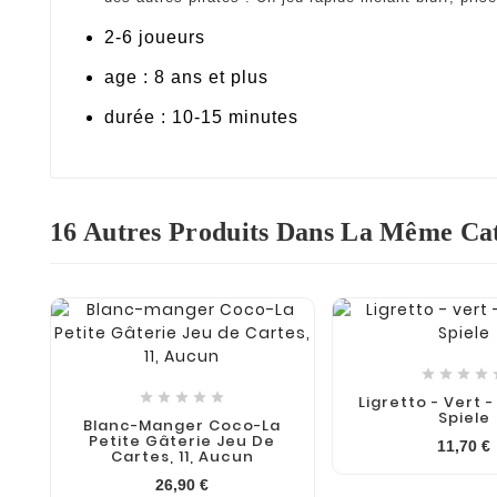
2-6 joueurs
age : 8 ans et plus
durée : 10-15 minutes
16 Autres Produits Dans La Même Cat










Ligretto - Vert 
Spiele
Blanc-Manger Coco-La
Petite Gâterie Jeu De
11,70 €
Cartes, 11, Aucun
26,90 €