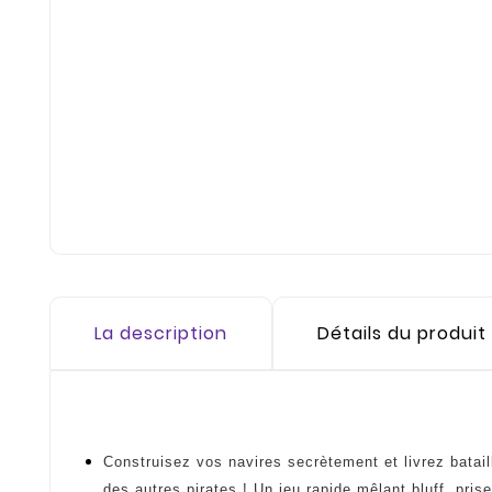
La description
Détails du produit
Construisez vos navires secrètement et livrez batai
des autres pirates ! Un jeu rapide mêlant bluff, prise