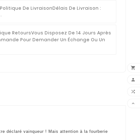
Politique De Livraison
Délais De Livraison :
.
tique Retours
Vous Disposez De 14 Jours Après
ommande Pour Demander Un Échange Ou Un




e déclaré vainqueur ! Mais attention à la fourberie