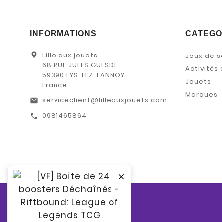
INFORMATIONS
CATEGO
location_on
Lille aux jouets
Jeux de s
68 RUE JULES GUESDE
Activités 
59390 LYS-LEZ-LANNOY
Jouets
France
Marques
serviceclient@lilleauxjouets.com
email
0981465864
call
