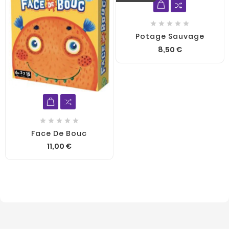





Potage Sauvage
8,50 €





Face De Bouc
11,00 €