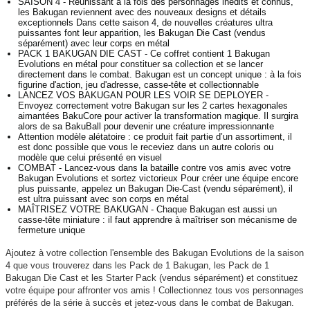
SAISON 4 - Réunissant à la fois des personnages inédits et connus,
les Bakugan reviennent avec des nouveaux designs et détails
exceptionnels Dans cette saison 4, de nouvelles créatures ultra
puissantes font leur apparition, les Bakugan Die Cast (vendus
séparément) avec leur corps en métal
PACK 1 BAKUGAN DIE CAST - Ce coffret contient 1 Bakugan
Evolutions en métal pour constituer sa collection et se lancer
directement dans le combat. Bakugan est un concept unique : à la fois
figurine d'action, jeu d'adresse, casse-tête et collectionnable
LANCEZ VOS BAKUGAN POUR LES VOIR SE DEPLOYER -
Envoyez correctement votre Bakugan sur les 2 cartes hexagonales
aimantées BakuCore pour activer la transformation magique. Il surgira
alors de sa BakuBall pour devenir une créature impressionnante
Attention modèle alétatoire : ce produit fait partie d’un assortiment, il
est donc possible que vous le receviez dans un autre coloris ou
modèle que celui présenté en visuel
COMBAT - Lancez-vous dans la bataille contre vos amis avec votre
Bakugan Evolutions et sortez victorieux Pour créer une équipe encore
plus puissante, appelez un Bakugan Die-Cast (vendu séparément), il
est ultra puissant avec son corps en métal
MAÎTRISEZ VOTRE BAKUGAN - Chaque Bakugan est aussi un
casse-tête miniature : il faut apprendre à maîtriser son mécanisme de
fermeture unique
Ajoutez à votre collection l'ensemble des Bakugan Evolutions de la saison
4 que vous trouverez dans les Pack de 1 Bakugan, les Pack de 1
Bakugan Die Cast et les Starter Pack (vendus séparément) et constituez
votre équipe pour affronter vos amis ! Collectionnez tous vos personnages
préférés de la série à succès et jetez-vous dans le combat de Bakugan.