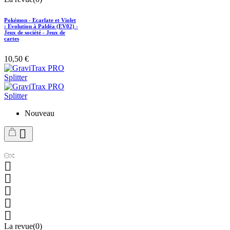
Pokémon - Ecarlate et Violet
: Evolution à Paldéa (EV02) -
Jeux de société - Jeux de
cartes
10,50 €
Nouveau






La revue(0)