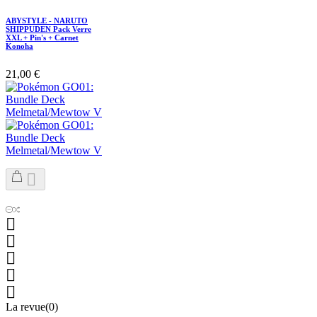
ABYSTYLE - NARUTO
SHIPPUDEN Pack Verre
XXL + Pin's + Carnet
Konoha
21,00 €






La revue(0)