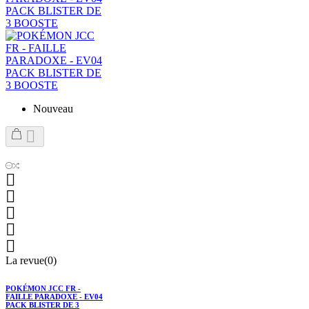
Nouveau






La revue(0)
POKÉMON JCC FR -
FAILLE PARADOXE - EV04
PACK BLISTER DE 3