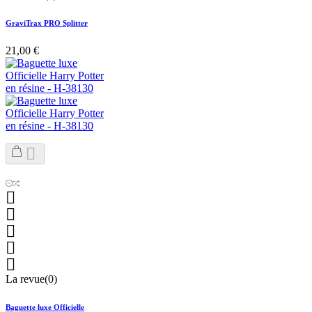
GraviTrax PRO Splitter
21,00 €






La revue(0)
Baguette luxe Officielle