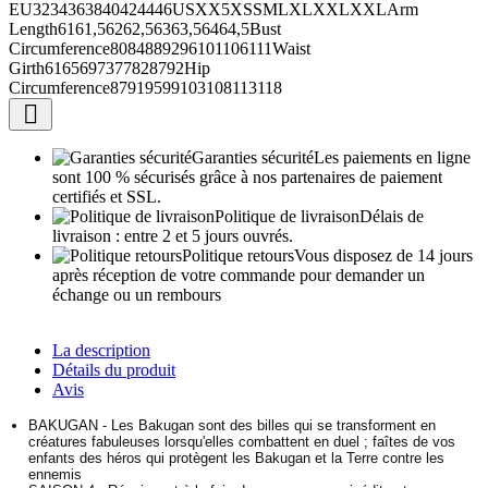
EU3234363840424446USXX5XSSMLXLXXLXXLArm
Length6161,56262,56363,56464,5Bust
Circumference8084889296101106111Waist
Girth6165697377828792Hip
Circumference87919599103108113118

Garanties sécurité
Les paiements en ligne
sont 100 % sécurisés grâce à nos partenaires de paiement
certifiés et SSL.
Politique de livraison
Délais de
livraison : entre 2 et 5 jours ouvrés.
Politique retours
Vous disposez de 14 jours
après réception de votre commande pour demander un
échange ou un rembours
La description
Détails du produit
Avis
BAKUGAN - Les Bakugan sont des billes qui se transforment en
créatures fabuleuses lorsqu'elles combattent en duel ; faîtes de vos
enfants des héros qui protègent les Bakugan et la Terre contre les
ennemis