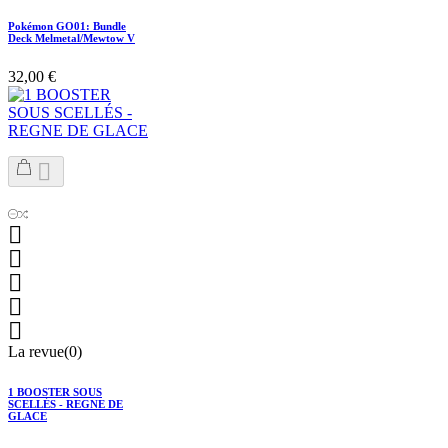
Pokémon GO01: Bundle
Deck Melmetal/Mewtow V
32,00 €






La revue(0)
1 BOOSTER SOUS
SCELLÉS - REGNE DE
GLACE