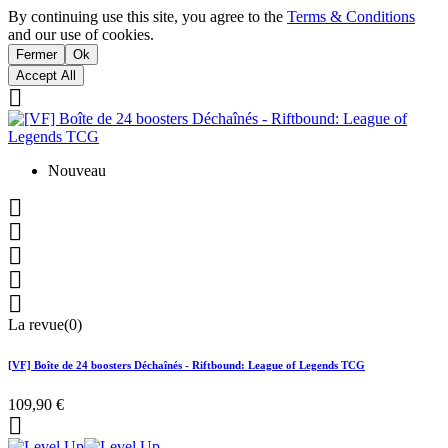
By continuing use this site, you agree to the
Terms & Conditions
and our use of cookies.
Fermer
Ok
Accept All

Nouveau





La revue(0)
[VF] Boîte de 24 boosters Déchaînés - Riftbound: League of Legends TCG
109,90 €
