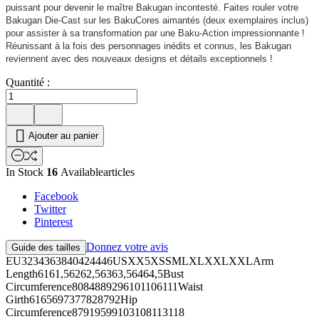
puissant pour devenir le maître Bakugan incontesté. Faites rouler votre
Bakugan Die-Cast sur les BakuCores aimantés (deux exemplaires inclus)
pour assister à sa transformation par une Baku-Action impressionnante !
Réunissant à la fois des personnages inédits et connus, les Bakugan
reviennent avec des nouveaux designs et détails exceptionnels !
Quantité :

Ajouter au panier
In Stock
16
Availablearticles
Facebook
Twitter
Pinterest
Donnez votre avis
Guide des tailles
EU3234363840424446USXX5XSSMLXLXXLXXLArm
Length6161,56262,56363,56464,5Bust
Circumference8084889296101106111Waist
Girth6165697377828792Hip
Circumference87919599103108113118