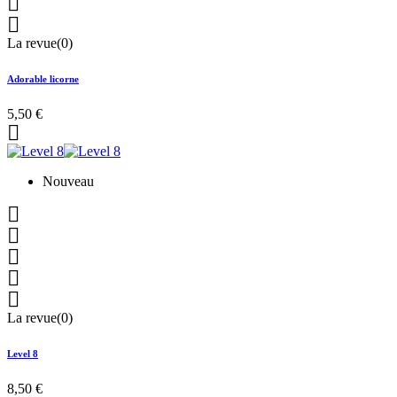


La revue(0)
Adorable licorne
5,50 €

Nouveau





La revue(0)
Level 8
8,50 €