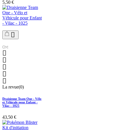
5,50 €






La revue(0)
Draisienne Team One - Vélo
et Véhicule pour Enfant -
Vilac - 1025
43,50 €