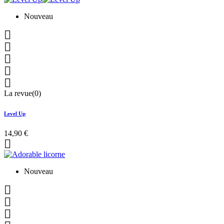
Nouveau





La revue(0)
Level Up
14,90 €

Nouveau


