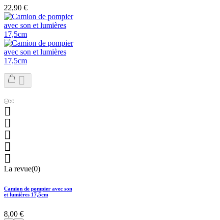
22,90 €






La revue(0)
Camion de pompier avec son
et lumières 17,5cm
8,00 €