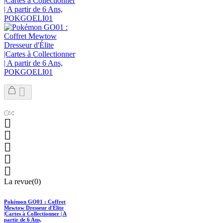






La revue(0)
Pokémon GO01 : Coffret
Mewtow Dresseur d'Élite
|Cartes à Collectionner | A
partir de 6 Ans,