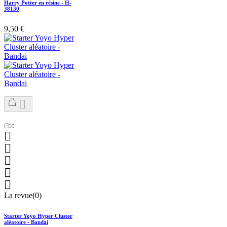
Harry Potter en résine - H-
38130
9,50 €






La revue(0)
Starter Yoyo Hyper Cluster
aléatoire - Bandai