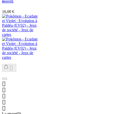
BOOSTE
16,00 €






La revue(0)