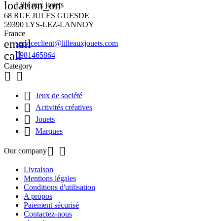
location_on
Lille aux jouets
68 RUE JULES GUESDE
59390 LYS-LEZ-LANNOY
France
email
serviceclient@lilleauxjouets.com
call
0981465864
Category



Jeux de société

Activités créatives

Jouets

Marques


Our company
Livraison
Mentions légales
Conditions d'utilisation
A propos
Paiement sécurisé
Contactez-nous