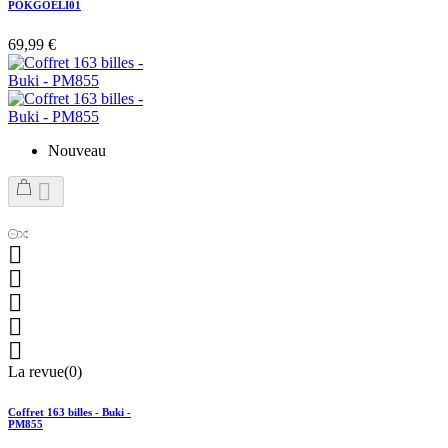
POKGOELI01
69,99 €
Nouveau






La revue(0)
Coffret 163 billes - Buki -
PM855