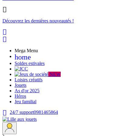

Découvrez les dernières nouveautés !


Mega Menu
home
Soldes estivales
NEW
Loisirs créatifs
Jouets
As d'or 2025
Héros
Jeu familial

24/7 support
0981465864