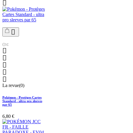







La revue(0)
Pokémon - Protèges Cartes
Standard - ultra pro sleeves
par 65
6,80 €