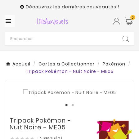
Découvrez les dernières nouveautés !

0

Accueil
Cartes a Collectionner
Pokémon
Tripack Pokémon - Nuit Noire - ME05
Tripack Pokémon -
Nuit Noire - ME05
LA REVUE(0)




