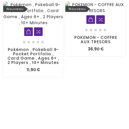
Nouveau
Nouveau





POKEMON - COFFRE
AUX TRESORS





36,90 €
Pokémon , Pokeball 9-
Pocket Portfolio ,
Card Game , Ages 6+ ,
2 Players , 10+ Minutes
11,90 €