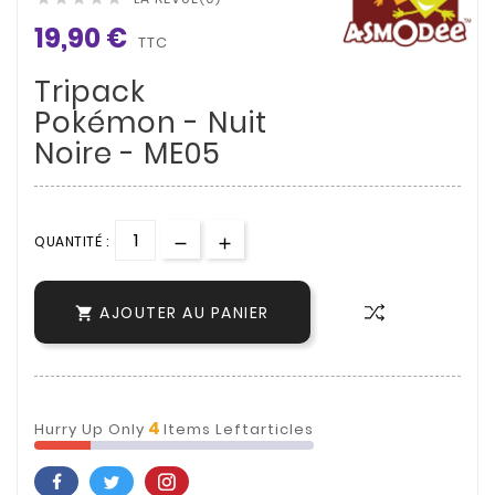
19,90 €
TTC
Tripack
Pokémon - Nuit
Noire - ME05
QUANTITÉ :
AJOUTER AU PANIER

4
Hurry Up Only
Items Leftarticles