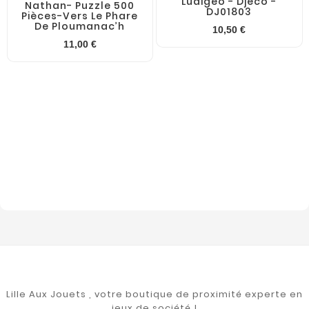
Ludigeo - Djeco -
Nathan- Puzzle 500
DJ01803
Pièces-Vers Le Phare
De Ploumanac’h
10,50 €
11,00 €
Lille Aux Jouets , votre boutique de proximité experte en
jeux de société !