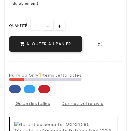
durablement).
QUANTITÉ :
AJOUTER AU PANIER

1
Hurry Up Only
Items Leftarticles
Guide des tailles
Donnez votre avis
Garanties
Sécurité
Les Paiements En Ligne Sont 100 %