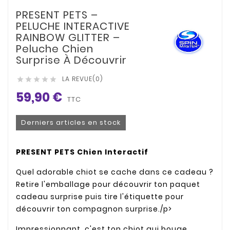
PRESENT PETS –
PELUCHE INTERACTIVE
RAINBOW GLITTER –
Peluche Chien
Surprise À Découvrir
LA REVUE(0)





59,90 €
TTC
Derniers articles en stock
PRESENT PETS Chien Interactif
Quel adorable chiot se cache dans ce cadeau ?
Retire l'emballage pour découvrir ton paquet
cadeau surprise puis tire l'étiquette pour
découvrir ton compagnon surprise./p>
Impressionnant, c'est ton chiot qui bouge