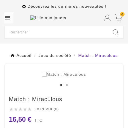
Découvrez les dernières nouveautés !

0

Accueil
Jeux de société
Match : Miraculous
Match : Miraculous





LA REVUE(0)
16,50 €
TTC