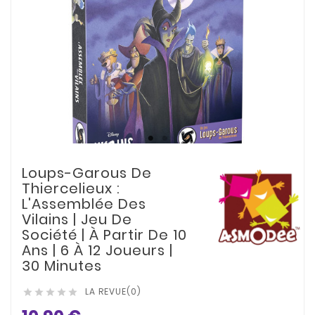
Loups-Garous De
Thiercelieux :
L'Assemblée Des
Vilains | Jeu De
Société | À Partir De 10
Ans | 6 À 12 Joueurs |
30 Minutes
LA REVUE(0)




