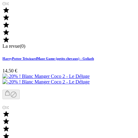





La revue(0)
HarryPotter TriwizardMaze Game (petits chevaux) - Goliath
14,50 €




