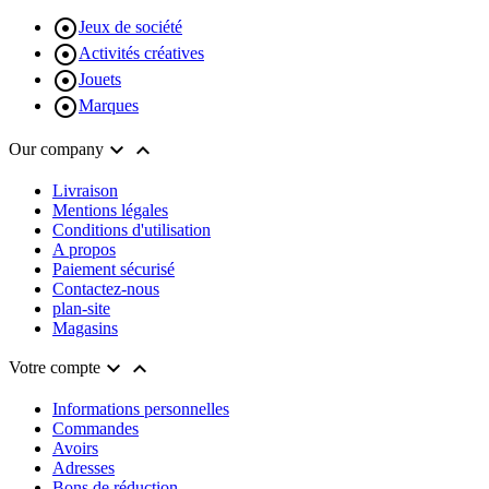

Jeux de société

Activités créatives

Jouets

Marques


Our company
Livraison
Mentions légales
Conditions d'utilisation
A propos
Paiement sécurisé
Contactez-nous
plan-site
Magasins


Votre compte
Informations personnelles
Commandes
Avoirs
Adresses
Bons de réduction