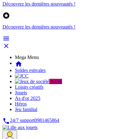
Découvrez les dernières nouveautés !

Découvrez les dernières nouveautés !


Mega Menu
home
Soldes estivales
NEW
Loisirs créatifs
Jouets
As d'or 2025
Héros
Jeu familial

24/7 support
0981465864