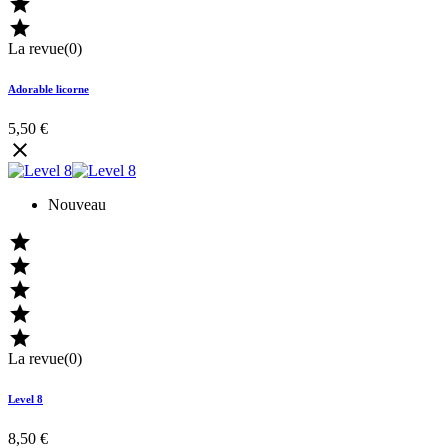


La revue(0)
Adorable licorne
5,50 €

Nouveau





La revue(0)
Level 8
8,50 €