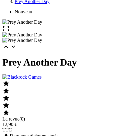
Prey Another Day
Nouveau



Prey Another Day





La revue(0)
12,90 €
TTC
Derniers articles en stock