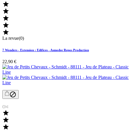





La revue(0)
7 Wonders - Extension : Edifices - Asmodee Repos Production
22,90 €



