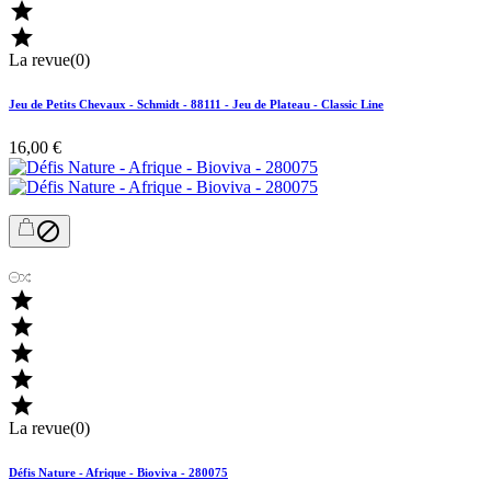


La revue(0)
Jeu de Petits Chevaux - Schmidt - 88111 - Jeu de Plateau - Classic Line
16,00 €






La revue(0)
Défis Nature - Afrique - Bioviva - 280075