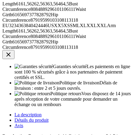
Length6161,56262,56363,56464,5Bust
Circumference8084889296101106111Waist
Girth6165697377828792Hip
Circumference87919599103108113118
EU3234363840424446USXX5XSSMLXLXXLXXLArm
Length6161,56262,56363,56464,5Bust
Circumference8084889296101106111Waist
Girth6165697377828792Hip
Circumference87919599103108113118

Garanties sécurité
Les paiements en ligne
sont 100 % sécurisés grâce à nos partenaires de paiement
certifiés et SSL.
Politique de livraison
Délais de
livraison : entre 2 et 5 jours ouvrés.
Politique retours
Vous disposez de 14 jours
après réception de votre commande pour demander un
échange ou un rembours
La description
Détails du produit
Avis