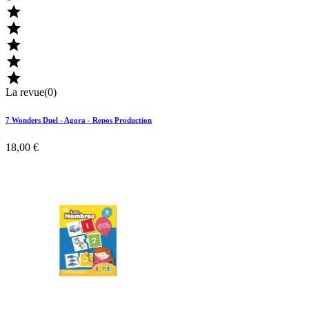





La revue(0)
7 Wonders Duel - Agora - Repos Production
18,00 €