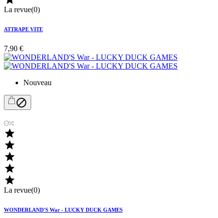
La revue(0)
ATTRAPE VITE
7,90 €
Nouveau






La revue(0)
WONDERLAND'S War - LUCKY DUCK GAMES