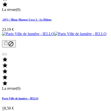

La revue(0)
-20% ! Blanc Manger Coco 2 - Le Déluge
23,19 €






La revue(0)
Paris Ville de lumière - IELLO
18,50 €