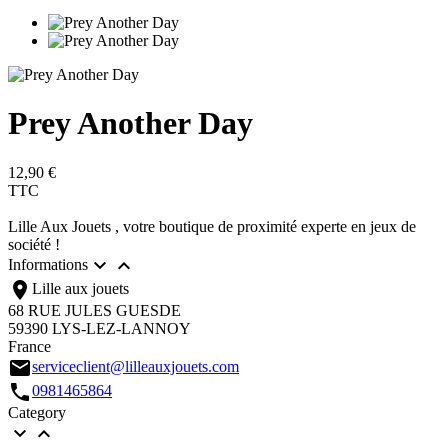
Prey Another Day
12,90 €
TTC
Lille Aux Jouets , votre boutique de proximité experte en jeux de
société !


Informations
location_on
Lille aux jouets
68 RUE JULES GUESDE
59390 LYS-LEZ-LANNOY
France
email
serviceclient@lilleauxjouets.com
call
0981465864
Category

