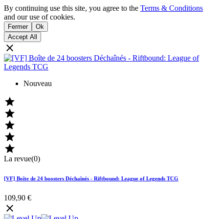
By continuing use this site, you agree to the
Terms & Conditions
and our use of cookies.
Fermer
Ok
Accept All

Nouveau





La revue(0)
[VF] Boîte de 24 boosters Déchaînés - Riftbound: League of Legends TCG
109,90 €
