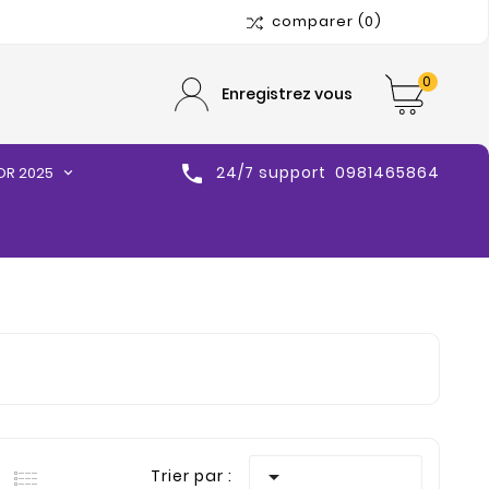
comparer
(0)
0
Enregistrez vous

24/7 support
0981465864
OR 2025

Trier par :