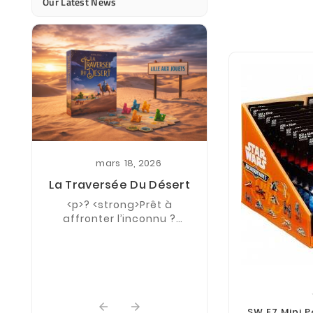
Our Latest News
mars
18,
2026
La Traversée Du Désert
juin
27,
<p>? <strong>Prêt à
Offre Mini G
affronter l’inconnu ?
Boutiq
</strong> ?</p> <p>Partez
-25% pour le sec
pour une aventure
pour le 3ème je
palpitante avec <strong>La
Traversée du
Désert</strong>, le ...


SW E7 Mini 