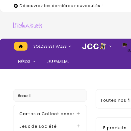
Découvrez les dernières nouveautés !

SOLDES ESTIVALES
home
HÉROS
JEU FAMILIAL
Accueil
Toutes nos f
Cartes a Collectionner

Jeux de société

5 produits