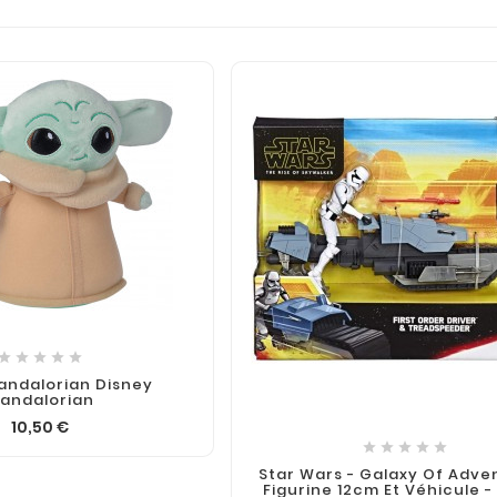






andalorian Disney
andalorian
10,50 €





Star Wars - Galaxy Of Adve
Figurine 12cm Et Véhicule -