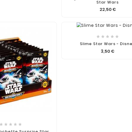
Star Wars
22,50 €





Slime Star Wars - Disn
3,50 €
2025
ames En
juin
06,
2025
ue
ond + -50%
Les Nouveautés En Jeux
u acheté !
De Société De Juin 2025
En juin 2025, les amateurs
de jeux de société ont de
quoi se réjouir : entre





innovations ludiques et
Pochette Surprise Star