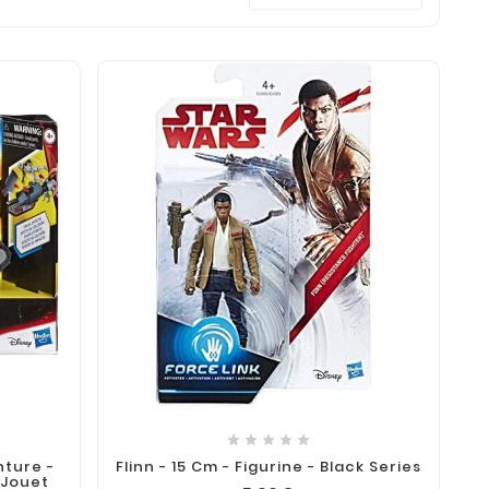





nture -
Flinn - 15 Cm - Figurine - Black Series
 Jouet