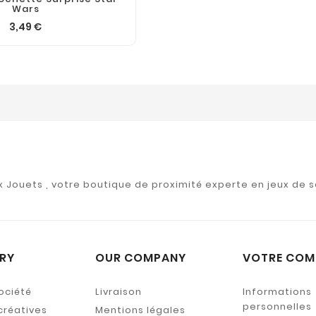
univers immersifs, les
Wars
nouvelles sorties ...
3,49 €
ux Jouets , votre boutique de proximité experte en jeux de s
RY
OUR COMPANY
VOTRE COM
ociété
Livraison
Informations
personnelles
créatives
Mentions légales