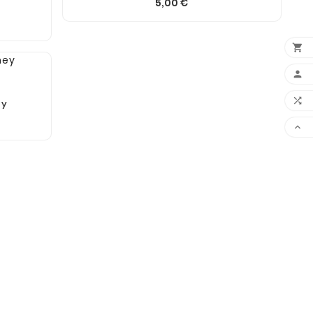
5,00 €



ey
