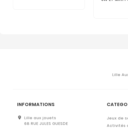
Lille A
INFORMATIONS
CATEGO
location_on
Lille aux jouets
Jeux de s
68 RUE JULES GUESDE
Activités 