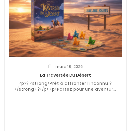
mars
18,
2026
La Traversée Du Désert
<p>? <strong>Prêt à affronter l’inconnu ?
</strong> ?</p> <p>Partez pour une aventure
palpitante avec <strong>La Traversée du
Désert</strong>, le ...