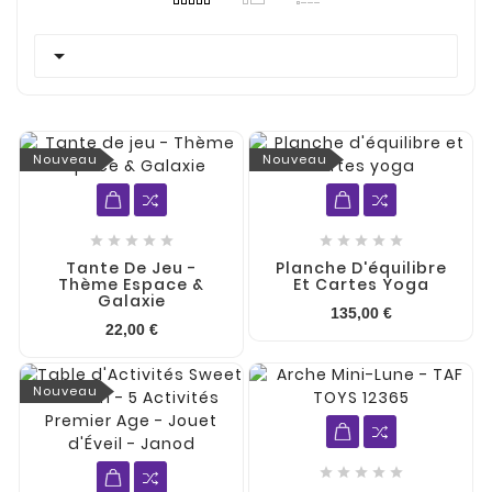

Nouveau
Nouveau










Tante De Jeu -
Planche D'équilibre
Thème Espace &
Et Cartes Yoga
Galaxie
135,00 €
22,00 €
Nouveau




