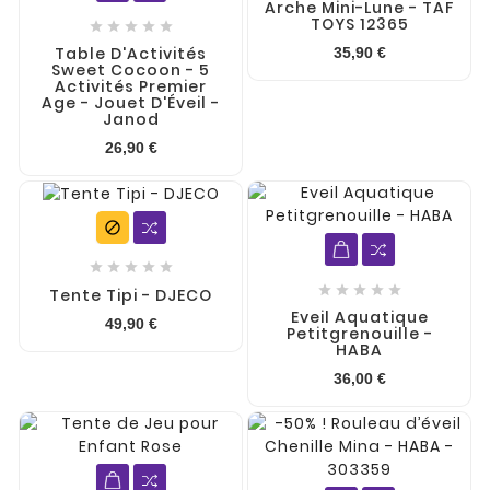
Arche Mini-Lune - TAF
TOYS 12365





Table D'Activités
35,90 €
Sweet Cocoon - 5
Activités Premier
Age - Jouet D'Éveil -
Janod
26,90 €











Tente Tipi - DJECO
Eveil Aquatique
49,90 €
Petitgrenouille -
HABA
36,00 €