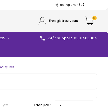
comparer
(0)
0
Enregistrez vous

24/7 support
0981465864
025
saiques

Trier par :