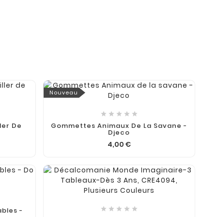
Nouveau





ler De
Gommettes Animaux De La Savane -
Djeco
4,00 €





bles -