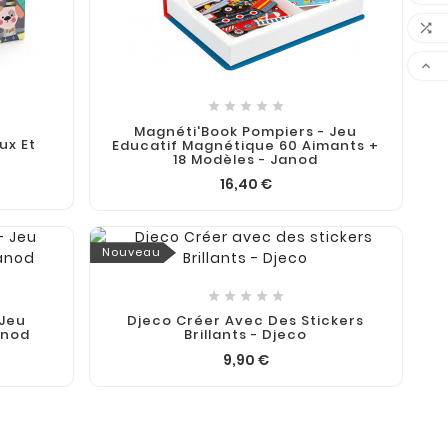







Magnéti'Book Pompiers - Jeu
ux Et
Educatif Magnétique 60 Aimants +
o
18 Modèles - Janod
16,40 €
Nouveau





 Jeu
Djeco Créer Avec Des Stickers
anod
Brillants - Djeco
9,90 €