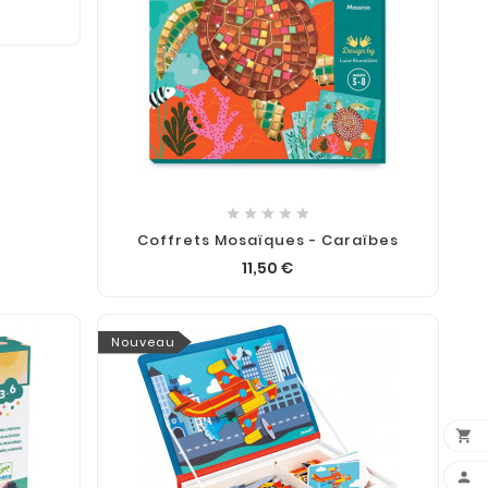





Coffrets Mosaïques - Caraïbes
11,50 €
Nouveau

