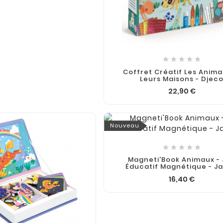





Coffret Créatif Les Anima
Leurs Maisons - Djec
22,90 €
Nouveau





Magneti'Book Animaux -
Éducatif Magnétique - J
16,40 €