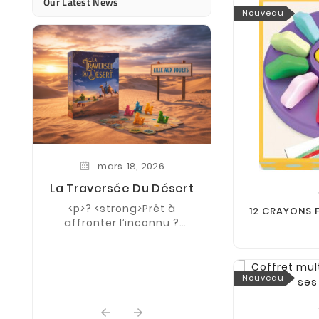
Our Latest News
Nouveau
mars
18,
2026
La Traversée Du Désert
juin
27,
<p>? <strong>Prêt à
12 CRAYONS F
Offre Mini G
affronter l’inconnu ?
Boutiq
</strong> ?</p> <p>Partez
-25% pour le sec
pour une aventure
pour le 3ème je
palpitante avec <strong>La
Nouveau
Traversée du
Désert</strong>, le ...

