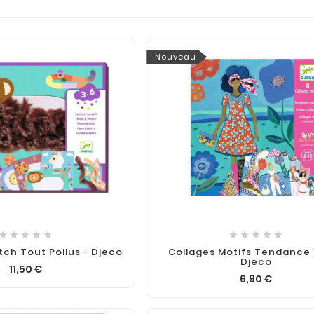
Nouveau










tch Tout Poilus - Djeco
Collages Motifs Tendance
Djeco
11,50 €
6,90 €