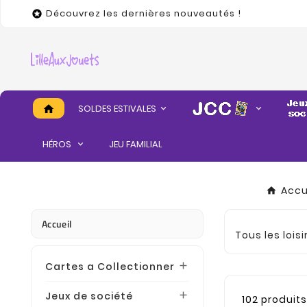
Découvrez les dernières nouveautés !

SOLDES ESTIVALES
home
HÉROS
JEU FAMILIAL
Accu
Accueil
Tous les lois
Cartes a Collectionner

Jeux de société

102 produit