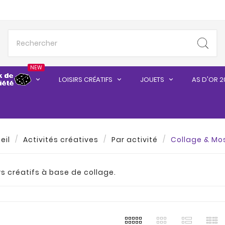
NEW
LOISIRS CRÉATIFS
JOUETS
AS D'OR 2
eil
Activités créatives
Par activité
Collage & Mo
irs créatifs à base de collage.
s