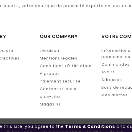
ux Jouets , votre boutique de proximité experte en jeux de s
RY
OUR COMPANY
VOTRE COM
ociété
Livraison
Informations
personnelles
créatives
Mentions légales
Commandes
Conditions d'utilisation
Avoirs
A propos
Adresses
Paiement sécurisé
Bons de rédu
Contactez-nous
Mes alertes
plan-site
Magasins
e this site, you agree to the
Terms & Conditions
and ou