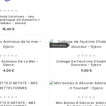





Book Licornes - Jeu
gnétique 44 Aimants +
odèles - Janod
16,40 €

Nouveau










Animaux De La Mer -
Collage De Feutrine S’habil
Djeco
Douceur - Djeco
4,00 €
11,50 €











TE D'ARTISTE - MES
Mini Boites À Décorer Adora