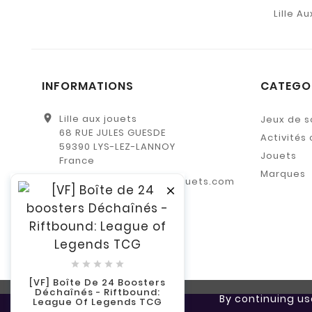
Lille A
INFORMATIONS
CATEGO
location_on
Lille aux jouets
Jeux de s
68 RUE JULES GUESDE
Activités 
59390 LYS-LEZ-LANNOY
Jouets
France
Marques
serviceclient@lilleauxjouets.com
email
0981465864
call
By continuing us