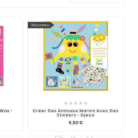
Nouveau





 Wax -
Créer Des Animaux Marins Avec Des
Stickers - Djeco
5,50 €