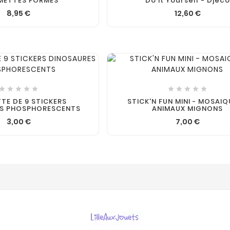
ETTES FORMES
Do It Yourself - Djeco
8,95 €
12,60 €











TE DE 9 STICKERS
STICK'N FUN MINI - MOSAIQ
S PHOSPHORESCENTS
ANIMAUX MIGNONS
3,00 €
7,00 €