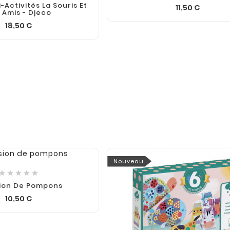
univers immersifs, les
-Activités La Souris Et
11,50 €
nouvelles sorties ...
 Amis - Djeco
18,50 €
Nouveau





sion De Pompons
10,50 €